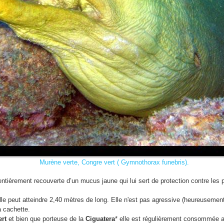
Murène verte, Congre vert ( Gymnothorax funebris).
ntièrement recouverte d’un mucus jaune qui lui sert de protection contre les p
elle peut atteindre 2,40 mètres de long. Elle n'est pas agressive (heureusemen
a cachette.
rt
et bien que porteuse de la
Ciguatera
* elle est régulièrement consommée au