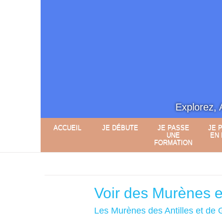
Explorez, 
ACCUEIL
JE DÉBUTE
JE PASSE
JE 
UNE
EN
FORMATION
Accueil
>
Biologie sous marine
>
Les poissons des Caraïbes
Voir des Murènes 
Les Murènes des Antilles et de