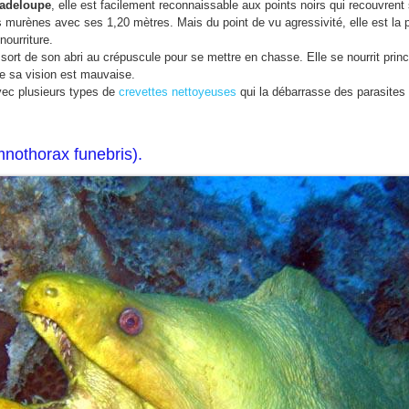
adeloupe
, elle est facilement reconnaissable aux points noirs qui recouvrent
es murènes avec ses 1,20 mètres. Mais du point de vu agressivité, elle est la pr
nourriture.
i sort de son abri au crépuscule pour se mettre en chasse. Elle se nourrit prin
se sa vision est mauvaise.
vec plusieurs types de
crevettes nettoyeuses
qui la débarrasse des parasites
nothorax funebris).