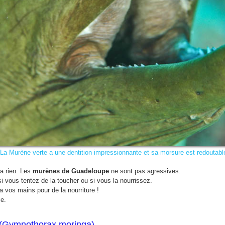
La Murène verte a une dentition impressionnante et sa morsure est redoutabl
ra rien. Les
murènes de Guadeloupe
ne sont pas agressives.
i vous tentez de la toucher ou si vous la nourrissez.
 vos mains pour de la nourriture !
se.
 (Gymnothorax moringa).