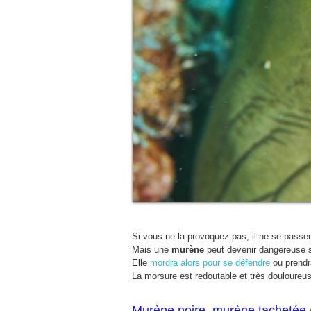
Si vous ne la provoquez pas, il ne se passe
Mais une
murène
peut devenir dangereuse s
Elle
mordra alors pour se défendre
ou prendra
La morsure est redoutable et très douloureu
Murène noire, murène tachetée