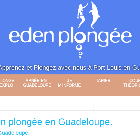
Apprenez et Plongez avec nous à Port Louis en G
PLONGE
APNÉE EN
JE
TARIFS
COU
 EXPLO
GUADELOUPE
M'INFORME
THÉORI
.
en plongée en Guadeloupe.
 Guadeloupe.