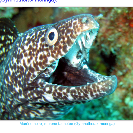
Murène noire, murène tachetée (Gymnothorax moringa).