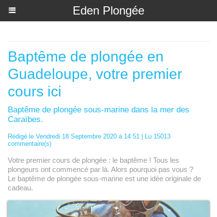
Eden Plongée
Accueil
>
Je débute
>
Baptême de plongée en Guadeloupe
Baptême de plongée en
Guadeloupe, votre premier
cours ici
Baptême de plongée sous-marine dans la mer des
Caraïbes.
Rédigé le Vendredi 18 Septembre 2020 à 14:51 | Lu 15013
commentaire(s)
Votre premier cours de plongée : le baptême ! Tous les
plongeurs ont commencé par là. Alors pourquoi pas vous ?
Le baptême de plongée sous-marine est une idée originale de
cadeau.