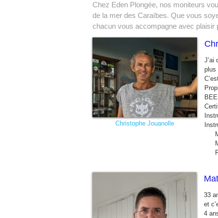
Chez Eden Plongée, nos moniteurs vous 
de la mer des Caraïbes. Que vous soyez
chacun vous accompagne avec plaisir pou
Chr
J’ai
plus
C’es
Prop
BEE
Cert
Inst
Christophe Jouanolle
Inst
MF
Moniteur Ni
Formateur B
Mat
33 an
et c’
​4 an