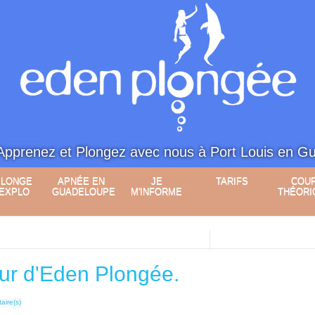
Apprenez et Plongez avec nous à Port Louis en G
PLONGE
APNÉE EN
JE
TARIFS
COU
 EXPLO
GUADELOUPE
M'INFORME
THÉORI
ur d'Eden Plongée.
aire(s)