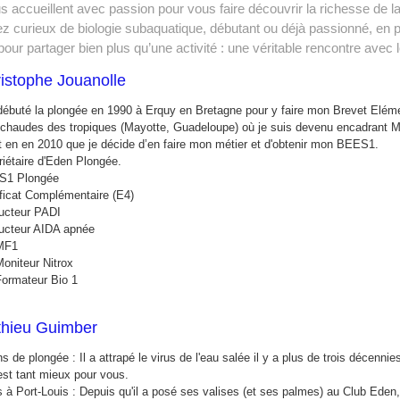
accueillent avec passion pour vous faire découvrir la richesse de la
 curieux de biologie subaquatique, débutant ou déjà passionné, en 
r partager bien plus qu’une activité : une véritable rencontre avec
istophe Jouanolle
 débuté la plongée en 1990 à Erquy en Bretagne pour y faire mon Brevet Elément
 chaudes des tropiques (Mayotte, Guadeloupe) où je suis devenu encadrant 
t en en 2010 que je décide d’en faire mon métier et d'obtenir mon BEES1.
riétaire d'Eden Plongée.
S1 Plongée
ificat Complémentaire (E4)
ructeur PADI
ructeur AIDA apnée
1
trox
io 1
hieu Guimber
s de plongée : Il a attrapé le virus de l'eau salée il y a plus de trois décenni
est tant mieux pour vous.
s à Port-Louis : Depuis qu'il a posé ses valises (et ses palmes) au Club Eden, 