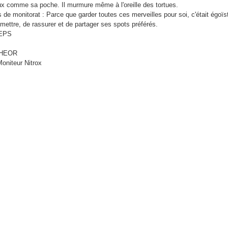
ux comme sa poche. Il murmure même à l'oreille des tortues.
s de monitorat : Parce que garder toutes ces merveilles pour soi, c'était égoïste
mettre, de rassurer et de partager ses spots préférés.
EPS
HEOR
trox