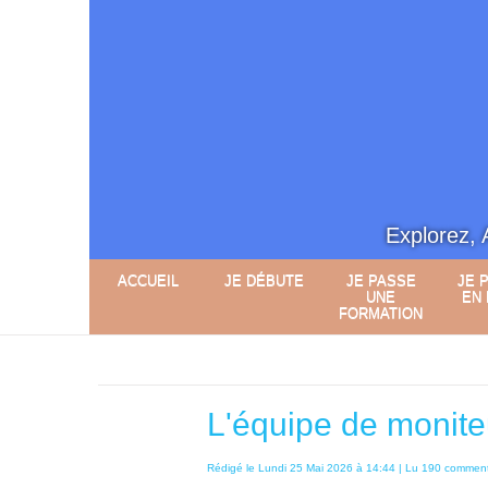
Explorez, 
ACCUEIL
JE DÉBUTE
JE PASSE
JE 
UNE
EN
FORMATION
Accueil
>
Je m'informe.
>
L'équipe
L'équipe de monite
Rédigé le Lundi 25 Mai 2026 à 14:44 | Lu 190 comment