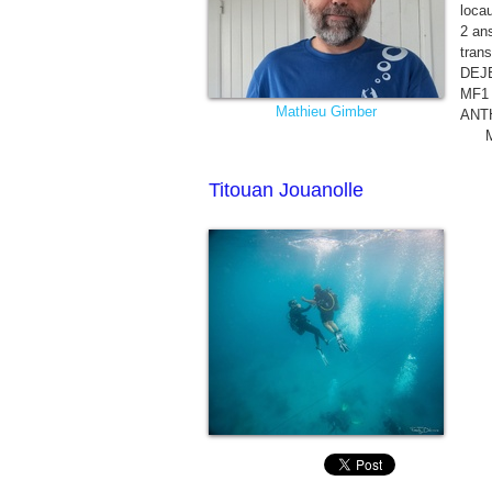
loca
​2 an
trans
DEJ
MF1
Mathieu Gimber
ANT
Moniteur Ni
Titouan Jouanolle