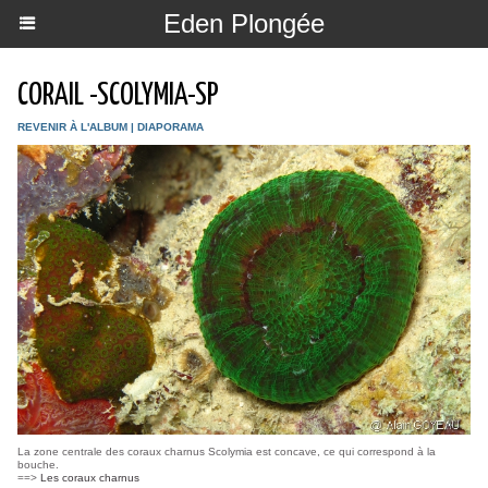
Eden Plongée
CORAIL -SCOLYMIA-SP
REVENIR À L'ALBUM
|
DIAPORAMA
La zone centrale des coraux charnus Scolymia est concave, ce qui correspond à la
bouche.
==>
Les coraux charnus