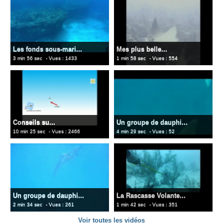
Les fonds sous-mari...
Mes plus belle...
3 min 56 sec
- Vues : 1433
1 min 58 sec
- Vues : 554
Conseils su...
Un groupe de dauphi...
10 min 25 sec
- Vues : 2466
4 min 29 sec
- Vues : 52
Un groupe de dauphi...
La Rascasse Volante...
2 min 34 sec
- Vues : 261
1 min 42 sec
- Vues : 351
Voir toutes les vidéos