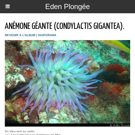
Eden Plongée
ANÉMONE GÉANTE (CONDYLACTIS GIGANTEA).
REVENIR À L'ALBUM
|
DIAPORAMA
Du bleu-vert au violet.
==>
Les Actiniaires ou Anémone de Mer