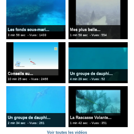
Les fonds sous-mari...
Mes plus belle...
3 min 56 sec
- Vues : 1433
1 min 58 sec
- Vues : 554
Conseils su...
Un groupe de dauphi...
10 min 25 sec
- Vues : 2466
4 min 29 sec
- Vues : 52
Un groupe de dauphi...
La Rascasse Volante...
2 min 34 sec
- Vues : 261
1 min 42 sec
- Vues : 351
Voir toutes les vidéos