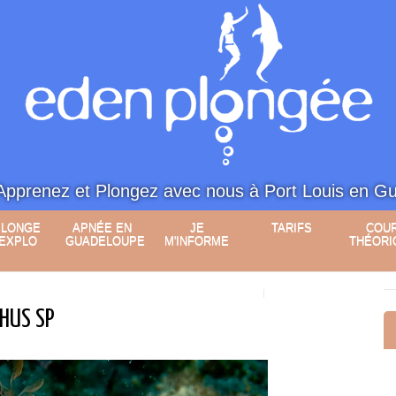
Apprenez et Plongez avec nous à Port Louis en G
PLONGE
APNÉE EN
JE
TARIFS
COU
 EXPLO
GUADELOUPE
M'INFORME
THÉORI
CHUS SP