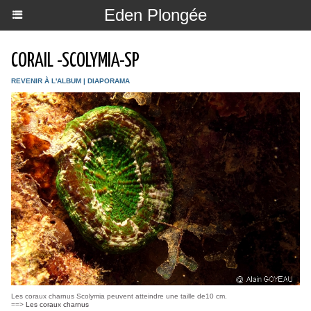
Eden Plongée
CORAIL -SCOLYMIA-SP
REVENIR À L'ALBUM
|
DIAPORAMA
Les coraux charnus Scolymia peuvent atteindre une taille de10 cm.
==>
Les coraux charnus