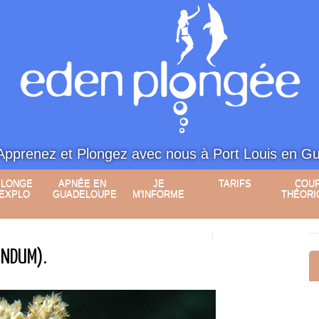
Apprenez et Plongez avec nous à Port Louis en G
PLONGE
APNÉE EN
JE
TARIFS
COU
 EXPLO
GUADELOUPE
M'INFORME
THÉORI
UNDUM).