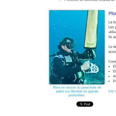
Plo
La f
Les p
util
Ils 
Le d
acce
Cond
E
Et
A
P
Mise en oeuvre du parachute de
Les t
palier sur dévidoir en grande
profondeur.