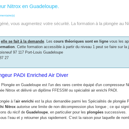
eur Nitrox en Guadeloupe.
mentaire(s)
né, vous augmentez votre sécurité. La formation à la plongée au Nit
,
elle se fait à la demande
. Les
cours théoriques sont en ligne
vous les app
ormation
. Cette formation accessible à partir du niveau 1 peut se faire sur l
Boisneuf 97 117 Port-Louis Guadeloupe
87 27
ngeur PADI Enriched Air Diver
 Plongée en Guadeloupe est l'un des rares centre équipé d'un compresseur N
ée Nitrox et délivré un diplôme FFESSM ou spécialité air enrichi PADI.
ongée à l’
air enrichi
est la plus demandée parmi les Spécialités de plongée PA
hi Nitrox
autorise une limite de non décompression plus longue ; ce qui signi
sons du récif de
Guadeloupe
, en particulier pour les
plongées
successives.
sous l’eau et y retourner plus rapidement. C’est la raison pour laquelle de n