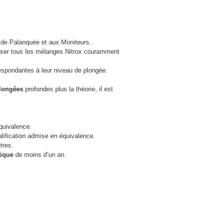
s de Palanquée et aux Moniteurs.
liser tous les mélanges Nitrox couramment
respondantes à leur niveau de plongée.
longées
profondes plus la théorie, il est
quivalence.
ification admise en équivalence.
tres.
ique
de moins d’un an.