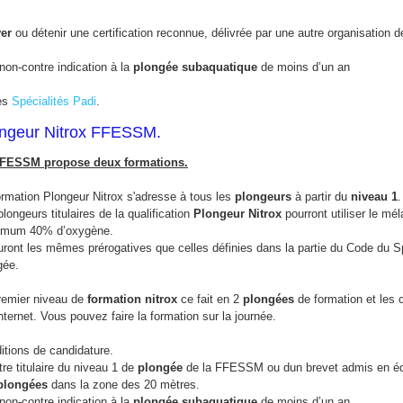
er
ou détenir une certification reconnue, délivrée par une autre organisation d
non-contre indication à la
plongée subaquatique
de moins d’un an
s
Spécialités Padi
.
ngeur Nitrox FFESSM.
FESSM propose deux formations.
ormation Plongeur Nitrox s'adresse à tous les
plongeurs
à partir du
niveau 1
.
longeurs titulaires de la qualification
Plongeur Nitrox
pourront utiliser le mé
mum 40% d’oxygène.
auront les mêmes prérogatives que celles définies dans la partie du Code du S
gée.
remier niveau de
formation nitrox
ce fait en 2
plongées
de formation et les 
nternet. Vous pouvez faire la formation sur la journée.
itions de candidature.
tre titulaire du niveau 1 de
plongée
de la FFESSM ou dun brevet admis en é
plongées
dans la zone des 20 mètres.
non-contre indication à la
plongée subaquatique
de moins d’un an.