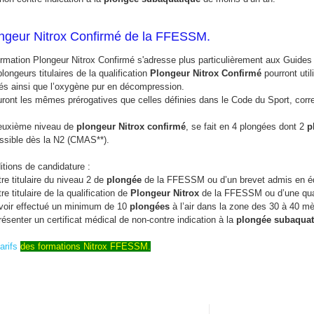
ngeur Nitrox Confirmé de la FFESSM.
ormation Plongeur Nitrox Confirmé s'adresse plus particulièrement aux Guide
longeurs titulaires de la qualification
Plongeur Nitrox Confirmé
pourront uti
isés ainsi que l’oxygène pur en décompression.
auront les mêmes prérogatives que celles définies dans le Code du Sport, cor
euxième niveau de
plongeur Nitrox confirmé
, se fait en 4 plongées dont 2
p
ssible dès la N2 (CMAS**).
itions de candidature :
tre titulaire du niveau 2 de
plongée
de la FFESSM ou d’un brevet admis en é
re titulaire de la qualification de
Plongeur Nitrox
de la FFESSM ou d’une qual
voir effectué un minimum de 10
plongées
à l’air dans la zone des 30 à 40 mè
résenter un certificat médical de non-contre indication à la
plongée subaquat
arifs
des formations Nitrox FFESSM.