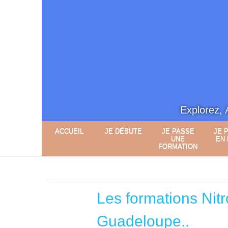
Explorez, 
ACCUEIL
JE DÉBUTE
JE PASSE
JE 
UNE
EN
FORMATION
Accueil
>
Je me forme
>
Formation Nitrox
Les formations Nit
Guadeloupe..