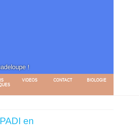
uadeloupe !
RS
VIDEOS
CONTACT
BIOLOGIE
QUES
 PADI en