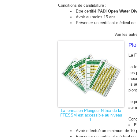
Conditions de candidature :
Etre certifié
PADI Open Water Div
Avoir au moins 15 ans.
Présenter un certificat médical de 
Voir les autre
Plo
La F
La f
Les p
maxi
Ils 
plon
Le p
sur i
La formation Plongeur Nitrox de la
FFESSM est accessible au niveau
Cond
1.
E
Avoir effectué un minimum de 10
Présenter un certificat médical de 