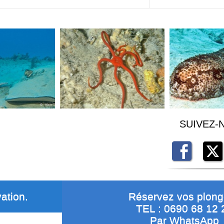
SUIVEZ-
ation.
Réservez vos plon
TEL : 0690 68 12 
Par
WhatsApp