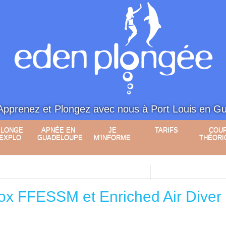
Apprenez et Plongez avec nous à Port Louis en G
PLONGE
APNÉE EN
JE
TARIFS
COU
 EXPLO
GUADELOUPE
M'INFORME
THÉORI
rox FFESSM et Enriched Air Diver