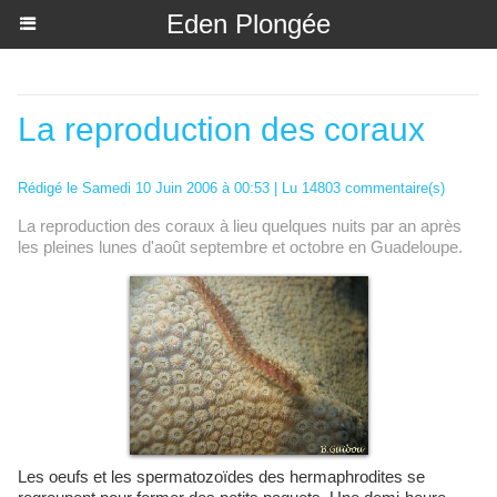
Eden Plongée
Accueil
>
Archives
La reproduction des coraux
Rédigé le Samedi 10 Juin 2006 à 00:53 | Lu 14803 commentaire(s)
La reproduction des coraux à lieu quelques nuits par an après
les pleines lunes d'août septembre et octobre en Guadeloupe.
Les oeufs et les spermatozoïdes des hermaphrodites se