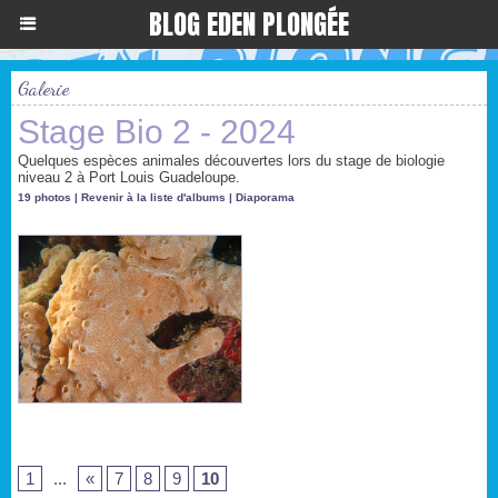
BLOG EDEN PLONGÉE
Galerie
Stage Bio 2 - 2024
Quelques espèces animales découvertes lors du stage de biologie
niveau 2 à Port Louis Guadeloupe.
19 photos
|
Revenir à la liste d'albums
|
Diaporama
1
...
«
7
8
9
10