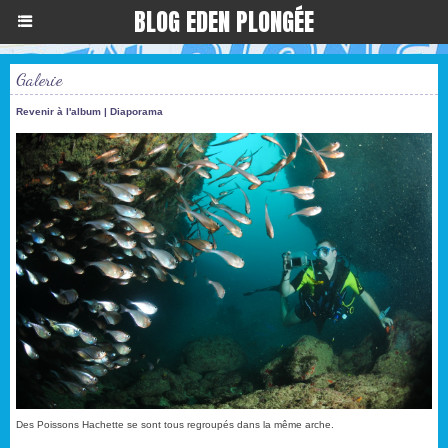
BLOG EDEN PLONGÉE
Galerie
Revenir à l'album
|
Diaporama
Des Poissons Hachette se sont tous regroupés dans la même arche.